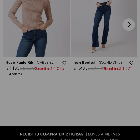
Buzo Punto Rib -
CABLE &
Jean Bootcut -
SOUND STYLE
GAUGE
1.195
2.390
1.495
2.990
1.016
1.271
$
$
$
$
$
$
+ 4 colores