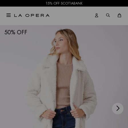
15% OFF SCOTIABANK

NOTIFICARME
50