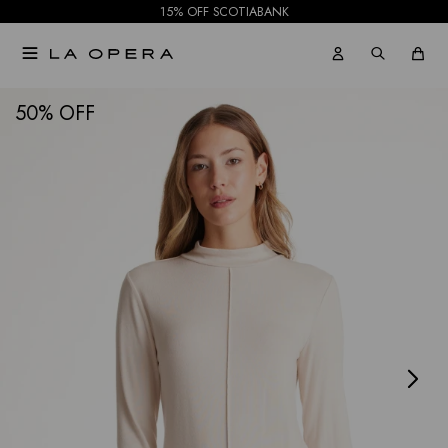
15% OFF SCOTIABANK

NOTIFICARME
50