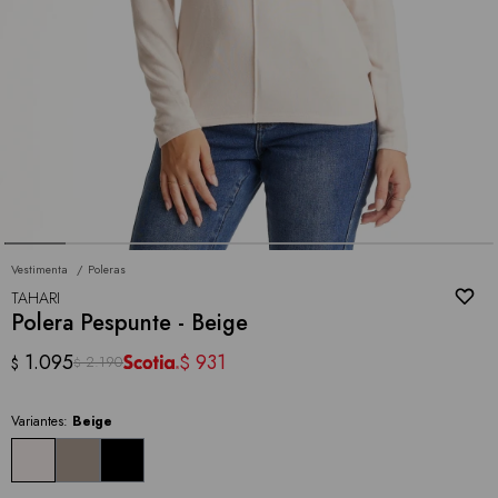
Vestimenta
Poleras
TAHARI
Polera Pespunte - Beige
1.095
931
$
2.190
$
$
Variantes:
Beige