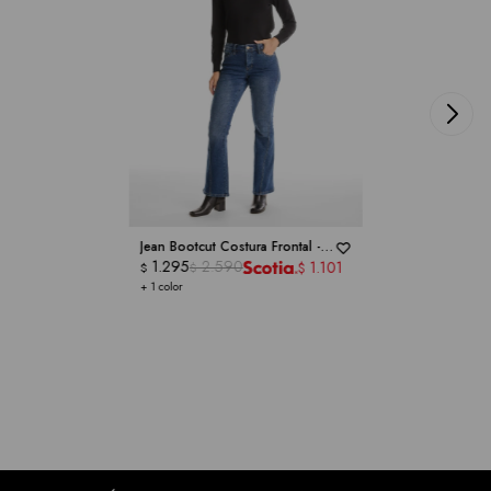
Jean Bootcut Costura Frontal -
ROYALTY COLLECTION
1.295
2.590
1.101
$
$
$
+ 1 color