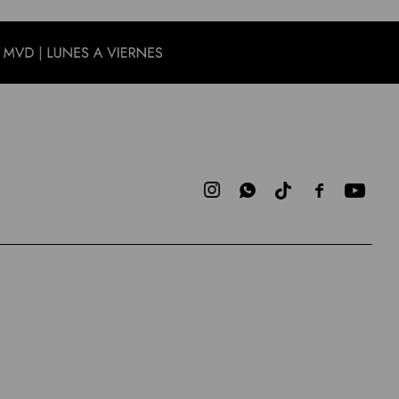


