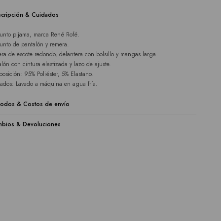
cripción & Cuidados
unto pijama, marca René Rofé.
unto de pantalón y remera.
ra de escote redondo, delantera con bolsillo y mangas larga.
alón con cintura elastizada y lazo de ajuste.
osición: 95% Poliéster, 5% Elastano.
ados: Lavado a máquina en agua fría.
odos & Costos de envío
bios & Devoluciones