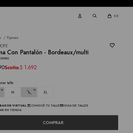
0
$
a
Pijamas
ROFE
ma Con Pantalón - Bordeaux/multi
2329682
90
1.692
$
onar talle
M
L
XL
BADOR VIRTUAL
CONOCÉ TU TALLE
GUIA DE TALLES
AR EN TIENDA
COMPRAR