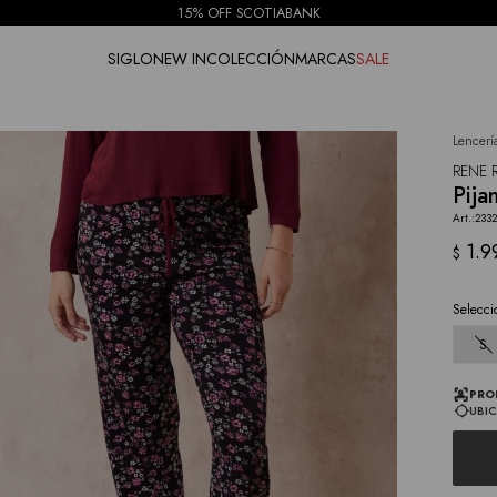
15% OFF SCOTIABANK
SIGLO
NEW IN
COLECCIÓN
MARCAS
SALE
Lencerí
NOTIFICARME
RENE 
Pija
233
1.9
$
Selecci
S
PRO
UBIC