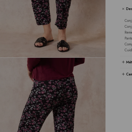
Des
Conj
Conj
Reme
Pant
Comp
Cuid
Mét
Cam