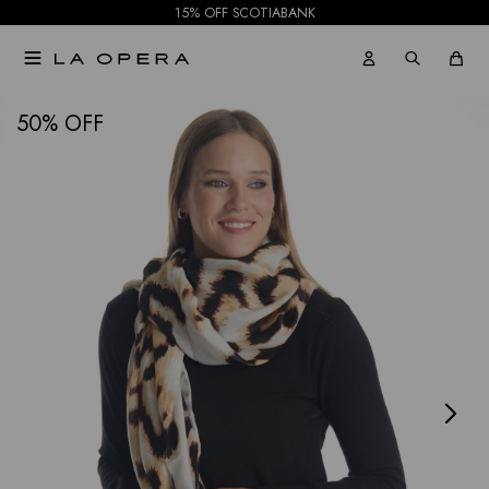
15% OFF SCOTIABANK

NOTIFICARME
50