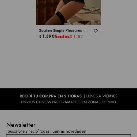
Soutien Simple Pleasures -
MONTELLE
1.390
1.182
$
$
Newsletter
¡Suscribite y recibí todas nuestras novedades!