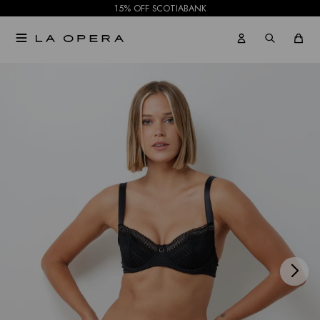
15% OFF SCOTIABANK

NOTIFICARME