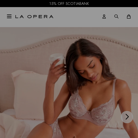
15% OFF SCOTIABANK

NOTIFICARME