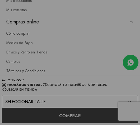
Mis direcciones
Mis compras
Compras online
Cómo comprar
Medios de Pago
Envíos y Retiro en Tienda
Cambios
Términos y Condiciones
GIFT CARD
2334679557
PROBADOR VIRTUAL
CONOCÉ TU TALLE
GUIA DE TALLES
UBICAR EN TIENDA
Empresa
SELECCIONAR TALLE
Sobre nosotros
Nuestras tiendas
COMPRAR
Únete a nuestro equipo
Contacto