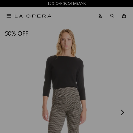
15% OFF SCOTIABANK

NOTIFICARME
50