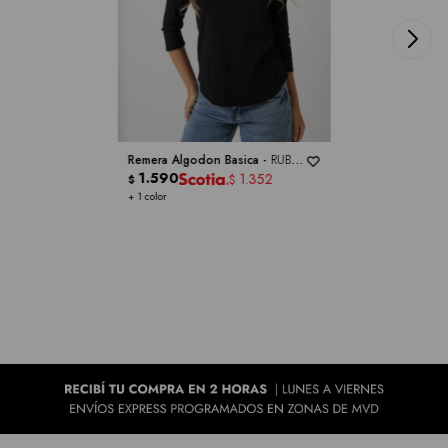
Remera Algodon Basica -
RUBY
RD
1.590
1.352
$
$
+ 1 color