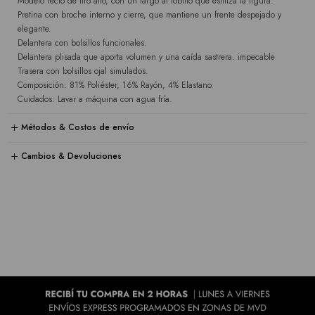
Modelo recto de tiro alto, con un largo al tobillo que estiliza la figura.
Pretina con broche interno y cierre, que mantiene un frente despejado y
elegante.
Delantera con bolsillos funcionales.
Delantera plisada que aporta volumen y una caída sastrera. impecable
Trasera con bolsillos ojal simulados.
Composición: 81% Poliéster, 16% Rayón, 4% Elastano.
Cuidados: Lavar a máquina con agua fría.
Métodos & Costos de envío
Cambios & Devoluciones