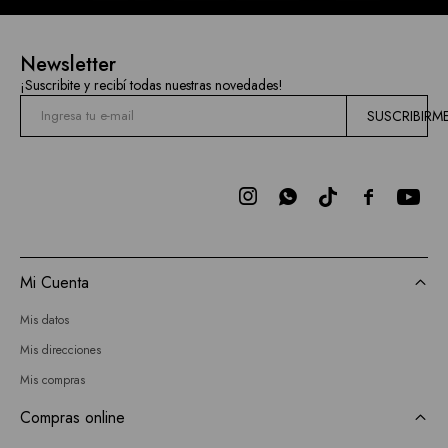
Newsletter
¡Suscribite y recibí todas nuestras novedades!
SUSCRIBIRM



Mi Cuenta
Mis datos
Mis direcciones
Mis compras
Compras online