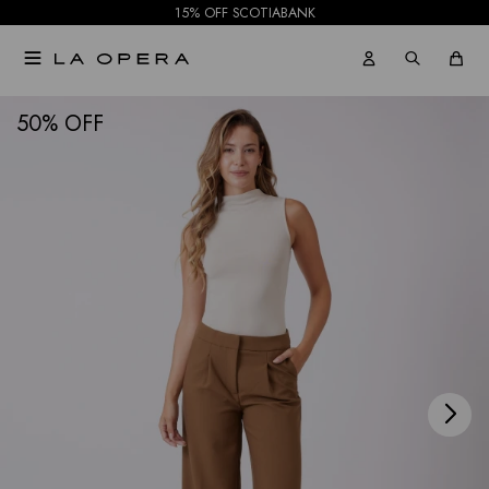
15% OFF SCOTIABANK

NOTIFICARME
50