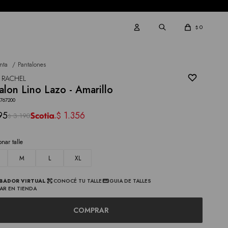
0
$
nta
Pantalones
 RACHEL
alon Lino Lazo - Amarillo
0767200
95
1.356
$
3.190
$
onar talle
M
L
XL
BADOR VIRTUAL
CONOCÉ TU TALLE
GUIA DE TALLES
AR EN TIENDA
COMPRAR