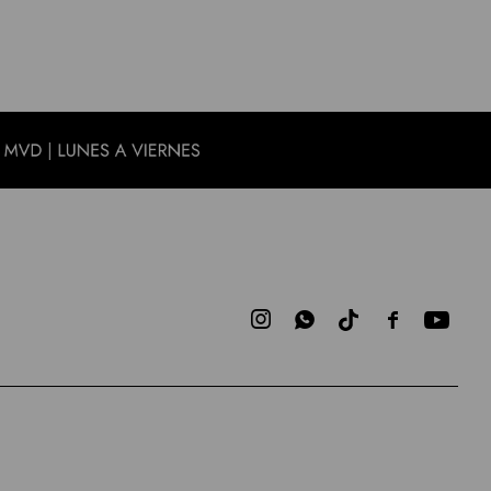


