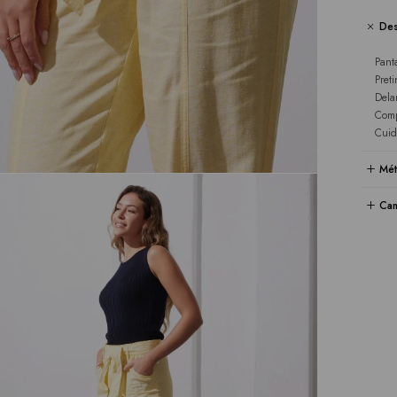
Des
Pant
Pret
Dela
Comp
Cuid
Mét
Cam