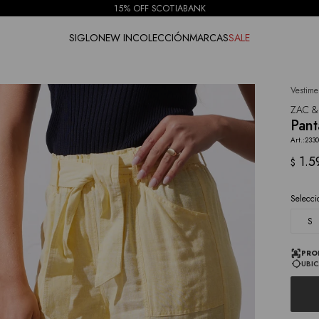
15% OFF SCOTIABANK
SIGLO
NEW IN
COLECCIÓN
MARCAS
SALE
Vestime
NOTIFICARME
ZAC &
Pant
233
1.5
$
Selecci
S
PRO
UBIC