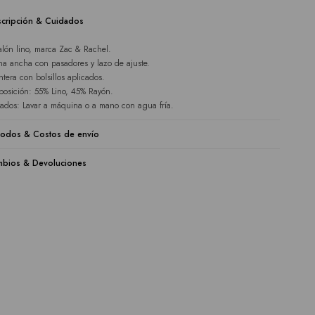
cripción & Cuidados
alón lino, marca Zac & Rachel.
ina ancha con pasadores y lazo de ajuste.
ntera con bolsillos aplicados.
osición: 55% Lino, 45% Rayón.
ados: Lavar a máquina o a mano con agua fría.
odos & Costos de envío
bios & Devoluciones