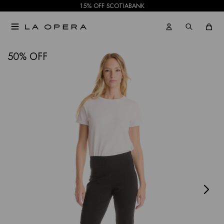
15% OFF SCOTIABANK

NOTIFICARME
50