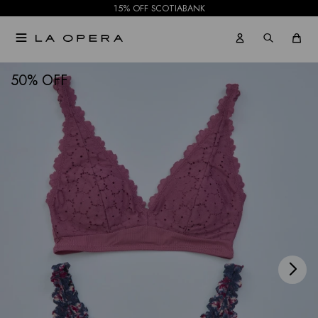
15% OFF SCOTIABANK

NOTIFICARME
50