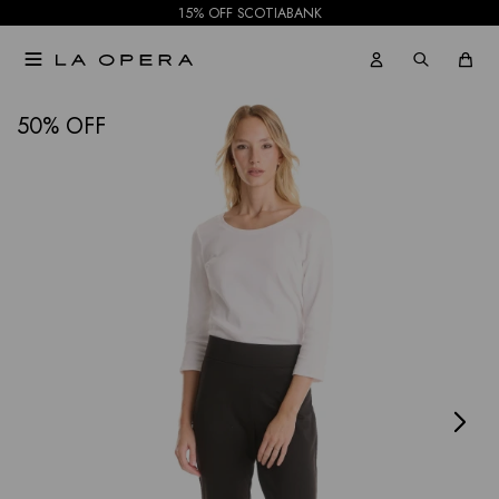
15% OFF SCOTIABANK

NOTIFICARME
50