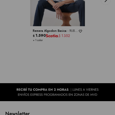
Remera Algodon Basica -
RUBY
RD
1.590
1.352
$
$
+ 1 color
Newsletter