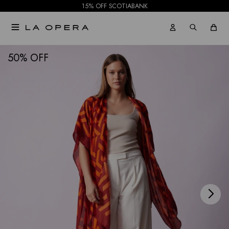
15% OFF SCOTIABANK

NOTIFICARME
50