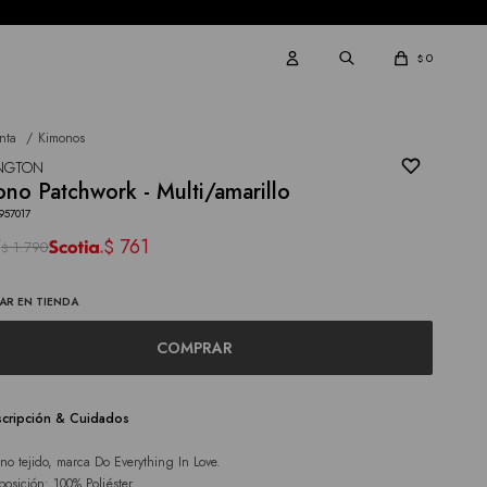
0
$
nta
Kimonos
INGTON
no Patchwork - Multi/amarillo
957017
5
761
$
1.790
$
AR EN TIENDA
COMPRAR
cripción & Cuidados
no tejido, marca Do Everything In Love.
osición: 100% Poliéster.