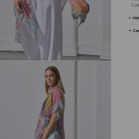
Cuid
Mét
Cam