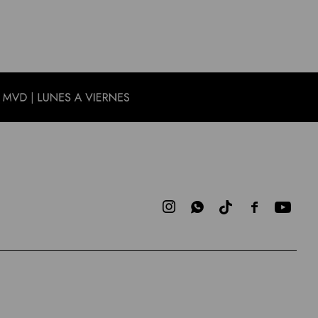


