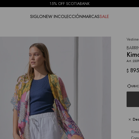
15% OFF SCOTIABANK
SIGLO
NEW IN
COLECCIÓN
MARCAS
SALE
Vestime
NOTIFICARME
BARR
Kimo
2331
89
$
UBIC
Des
Kimo
Comp