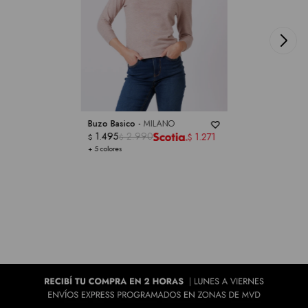
Buzo Basico -
MILANO
1.495
2.990
1.271
$
$
$
+ 5 colores