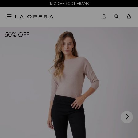
15% OFF SCOTIABANK

NOTIFICARME
50