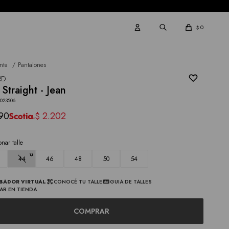
0
$
nta
Pantalones
RD
 Straight - Jean
4023506
90
2.202
$
onar talle
44
46
48
50
54
BADOR VIRTUAL
CONOCÉ TU TALLE
GUIA DE TALLES
AR EN TIENDA
COMPRAR