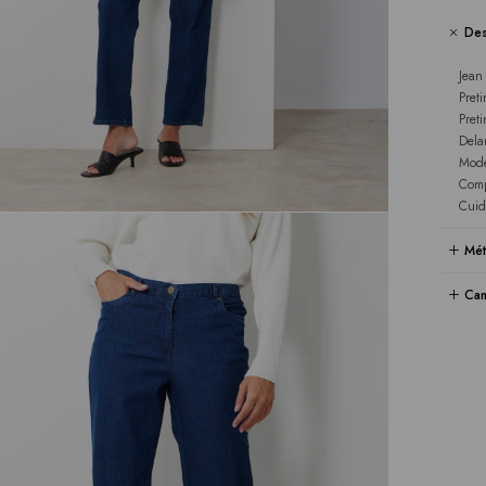
Des
Jean
Pret
Preti
Delan
Mode
Comp
Cuid
Mét
Cam