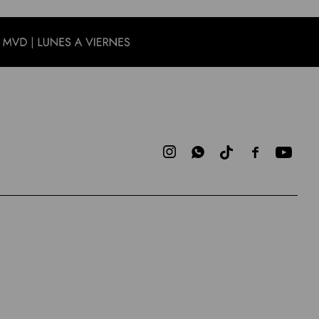


