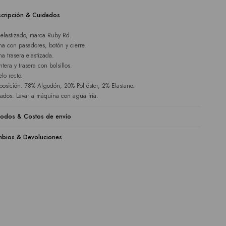
cripción & Cuidados
 elastizado, marca Ruby Rd.
ina con pasadores, botón y cierre.
na trasera elastizada.
tera y trasera con bolsillos.
lo recto.
osición: 78% Algodón, 20% Poliéster, 2% Elastano.
ados: Lavar a máquina con agua fría.
odos & Costos de envío
bios & Devoluciones