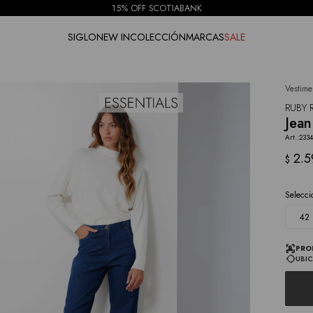
15% OFF SCOTIABANK
SIGLO
NEW IN
COLECCIÓN
MARCAS
SALE
Vestime
NOTIFICARME
RUBY 
Jean
233
2.5
$
Selecci
42
PRO
UBIC