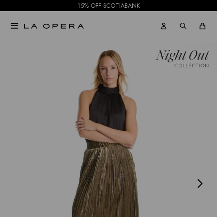
15% OFF SCOTIABANK

NOTIFICARME