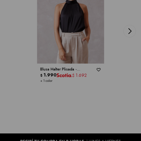
Blusa Halter Plisada -
CATHERINE MALANDRINO
1.990
1.692
$
$
+ 1 color