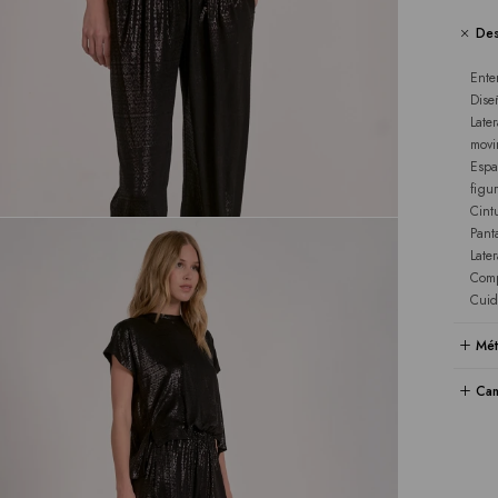
Des
Ente
Dise
Late
movi
Espa
figu
Cint
Pant
Late
Comp
Cuid
Mét
Cam