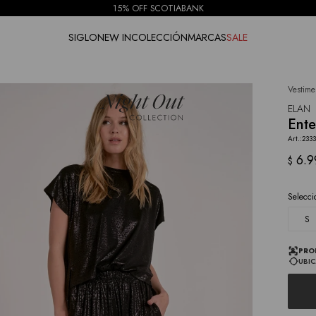
15% OFF SCOTIABANK
SIGLO
NEW IN
COLECCIÓN
MARCAS
SALE
Vestime
NOTIFICARME
ELAN
Ente
233
6.9
$
Selecci
S
PRO
UBIC