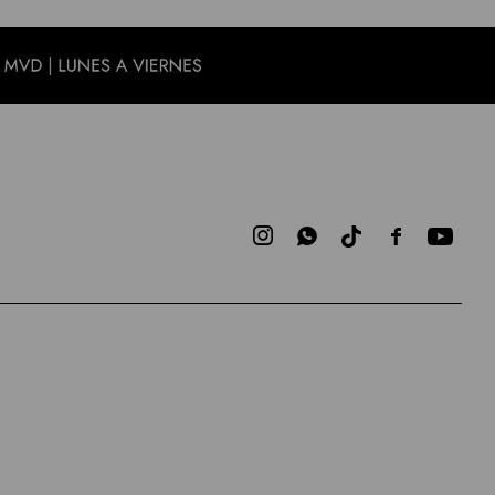


