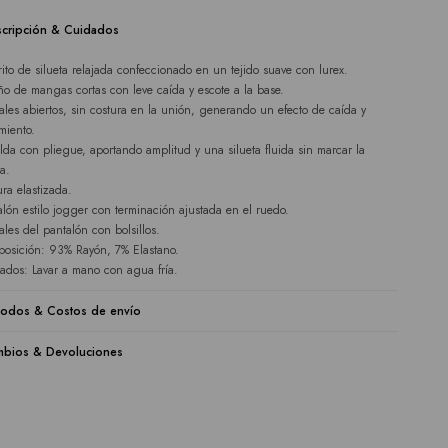
cripción & Cuidados
rito de silueta relajada confeccionado en un tejido suave con lurex.
ño de mangas cortas con leve caída y escote a la base.
rales abiertos, sin costura en la unión, generando un efecto de caída y
miento.
lda con pliegue, aportando amplitud y una silueta fluida sin marcar la
ra.
ura elastizada.
alón estilo jogger con terminación ajustada en el ruedo.
rales del pantalón con bolsillos.
osición: 93% Rayón, 7% Elastano.
ados: Lavar a mano con agua fría.
odos & Costos de envío
bios & Devoluciones