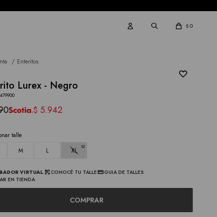
0
$
nta
Enteritos
rito Lurex - Negro
3479900
90
5.942
$
onar talle
M
L
XL
BADOR VIRTUAL
CONOCÉ TU TALLE
GUIA DE TALLES
AR EN TIENDA
COMPRAR