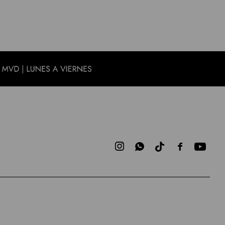


