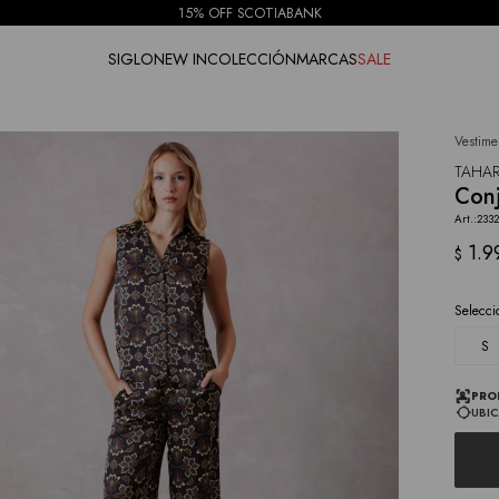
15% OFF SCOTIABANK
SIGLO
NEW IN
COLECCIÓN
MARCAS
SALE
Vestime
NOTIFICARME
TAHAR
Conj
233
1.9
$
Selecci
S
PRO
UBIC