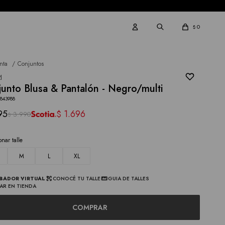
0
$
nta
Conjuntos
I
unto Blusa & Pantalón - Negro/multi
2843988
95
1.696
$
3.990
$
onar talle
M
L
XL
BADOR VIRTUAL
CONOCÉ TU TALLE
GUIA DE TALLES
AR EN TIENDA
COMPRAR