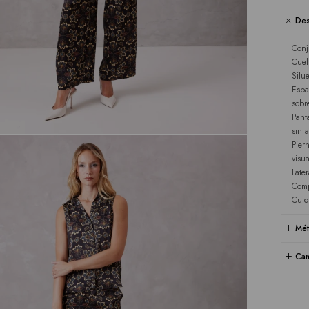
Des
Conj
Cuel
Silu
Espa
sobr
Pant
sin a
Pier
visu
Later
Comp
Cuid
Mét
Cam