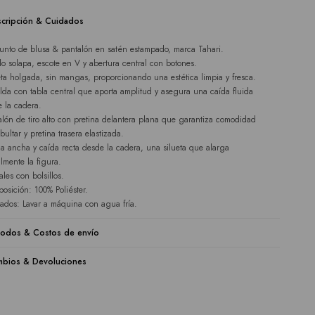
cripción & Cuidados
unto de blusa & pantalón en satén estampado, marca Tahari.
lo solapa, escote en V y abertura central con botones.
eta holgada, sin mangas, proporcionando una estética limpia y fresca.
lda con tabla central que aporta amplitud y asegura una caída fluida
e la cadera.
alón de tiro alto con pretina delantera plana que garantiza comodidad
bultar y pretina trasera elastizada.
na ancha y caída recta desde la cadera, una silueta que alarga
almente la figura.
ales con bolsillos.
osición: 100% Poliéster.
ados: Lavar a máquina con agua fría.
odos & Costos de envío
bios & Devoluciones