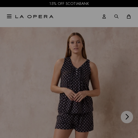
15% OFF SCOTIABANK

NOTIFICARME