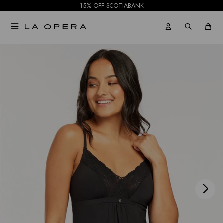
15% OFF SCOTIABANK

NOTIFICARME