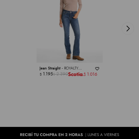
Jean Straight -
ROYALTY
COLLECTION
1.195
2.390
1.016
$
$
$