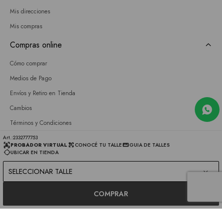
Mis direcciones
Mis compras
Compras online
Cómo comprar
Medios de Pago
Envíos y Retiro en Tienda
Cambios
Términos y Condiciones
GIFT CARD
2332777753
PROBADOR VIRTUAL
CONOCÉ TU TALLE
GUIA DE TALLES
UBICAR EN TIENDA
Empresa
SELECCIONAR TALLE
Sobre nosotros
Nuestras tiendas
COMPRAR
Únete a nuestro equipo
Contacto