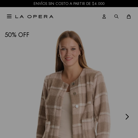
ENVÍOS SIN COSTO A PARTIR DE $4.000

NOTIFICARME
50