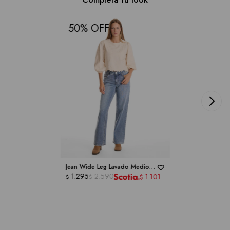
50
Jean Wide Leg Lavado Medio -
ROYALTY COLLECTION
1.295
2.590
1.101
$
$
$