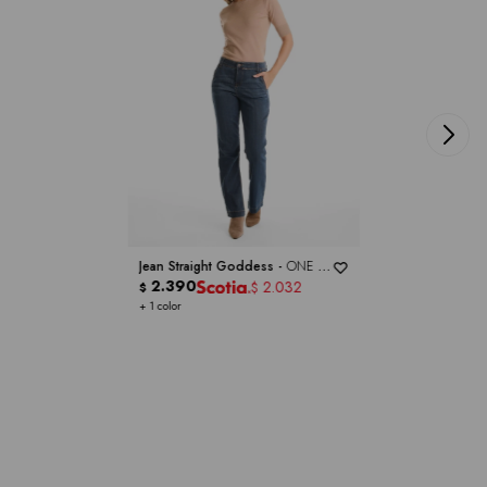
Jean Straight Goddess -
ONE 5
ONE
2.390
2.032
$
$
+ 1 color