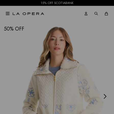
15% OFF SCOTIABANK

NOTIFICARME
50