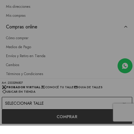
Mis direcciones
Mis compras
Compras online
Cómo comprar
Medios de Pago
Envíos y Retiro en Tienda
Cambios
Términos y Condiciones
GIFT CARD
2333296507
PROBADOR VIRTUAL
CONOCÉ TU TALLE
GUIA DE TALLES
UBICAR EN TIENDA
Empresa
SELECCIONAR TALLE
Sobre nosotros
Nuestras tiendas
COMPRAR
Únete a nuestro equipo
Contacto