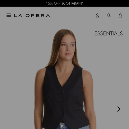
15% OFF SCOTIABANK

NOTIFICARME