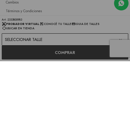
Cambios
Términos y Condiciones
GIFT CARD
2333800983
PROBADOR VIRTUAL
CONOCÉ TU TALLE
GUIA DE TALLES
UBICAR EN TIENDA
Empresa
SELECCIONAR TALLE
Sobre nosotros
Nuestras tiendas
COMPRAR
Únete a nuestro equipo
Contacto
© Copyright 2026 / LA OPERA