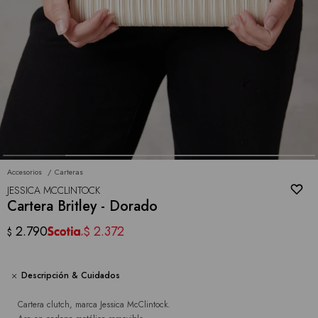
Accesorios
Carteras
JESSICA MCCLINTOCK
Cartera Britley - Dorado
2.790
2.372
$
$
Descripción & Cuidados
Cartera clutch, marca Jessica McClintock.