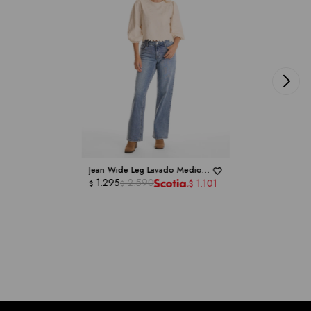
Jean Wide Leg Lavado Medio -
ROYALTY COLLECTION
1.295
2.590
1.101
$
$
$