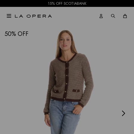
15% OFF SCOTIABANK

NOTIFICARME
50