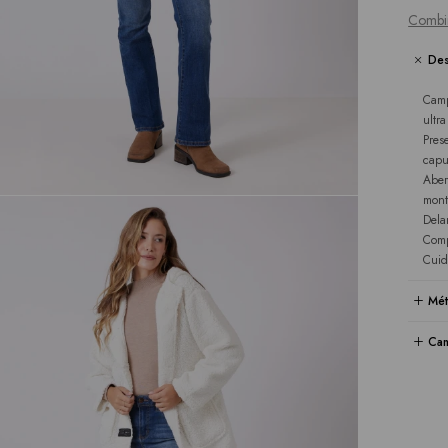
Combi
Des
Camp
ultr
Pres
capu
Aber
mont
Dela
Comp
Cuid
Mét
Cam