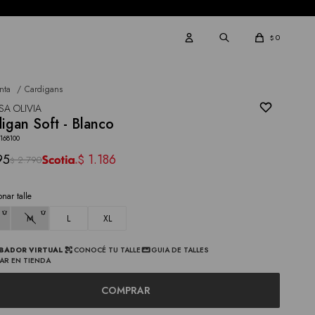
0
$
nta
Cardigans
SA OLIVIA
igan Soft - Blanco
168100
95
1.186
$
2.790
$
onar talle
M
L
XL
BADOR VIRTUAL
CONOCÉ TU TALLE
GUIA DE TALLES
AR EN TIENDA
COMPRAR