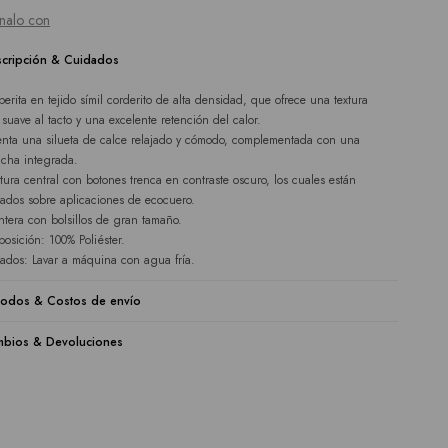
nalo con
cripción & Cuidados
erita en tejido símil corderito de alta densidad, que ofrece una textura
a suave al tacto y una excelente retención del calor.
enta una silueta de calce relajado y cómodo, complementada con una
cha integrada.
tura central con botones trenca en contraste oscuro, los cuales están
ados sobre aplicaciones de ecocuero.
ntera con bolsillos de gran tamaño.
osición: 100% Poliéster.
ados: Lavar a máquina con agua fría.
odos & Costos de envío
bios & Devoluciones