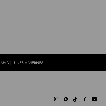


