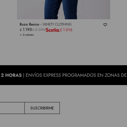
Buzo Basico -
NINETY CLOTHING
1.195
2.390
1.016
$
$
$
+ 3 colores
SUSCRIBIRME