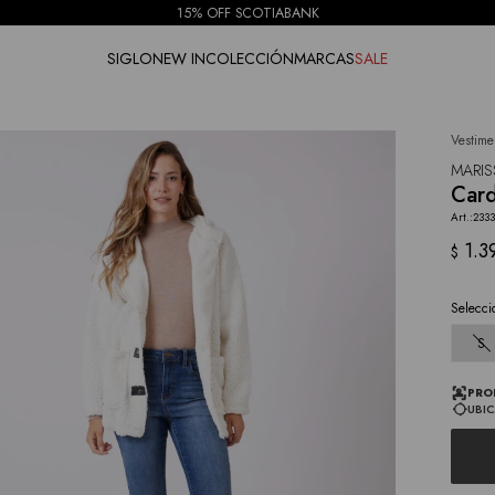
15% OFF SCOTIABANK
SIGLO
NEW IN
COLECCIÓN
MARCAS
SALE
Vestime
NOTIFICARME
MARIS
Card
2333
1.3
$
Selecci
S
PRO
UBIC