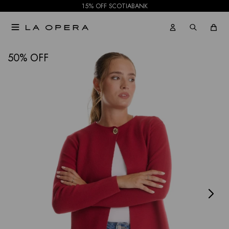
15% OFF SCOTIABANK

NOTIFICARME
50