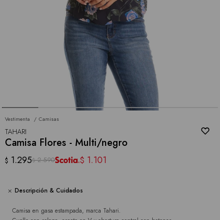
Vestimenta
Camisas
TAHARI
Camisa Flores - Multi/negro
1.295
1.101
$
2.590
$
$
Descripción & Cuidados
Camisa en gasa estampada, marca Tahari.