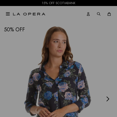
15% OFF SCOTIABANK

NOTIFICARME
50