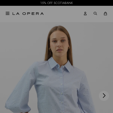
15% OFF SCOTIABANK

NOTIFICARME