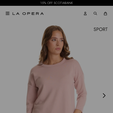
15% OFF SCOTIABANK

NOTIFICARME