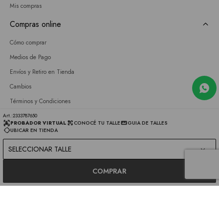
Mis compras
Compras online
Cómo comprar
Medios de Pago
Envíos y Retiro en Tienda
Cambios
Términos y Condiciones
GIFT CARD
2333787650
PROBADOR VIRTUAL
CONOCÉ TU TALLE
GUIA DE TALLES
UBICAR EN TIENDA
Empresa
SELECCIONAR TALLE
Sobre nosotros
Nuestras tiendas
COMPRAR
Únete a nuestro equipo
Contacto