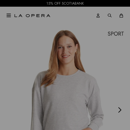
15% OFF SCOTIABANK

NOTIFICARME