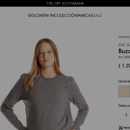
15% OFF SCOTIABANK
SIGLO
NEW IN
COLECCIÓN
MARCAS
SALE
Vestime
NOTIFICARME
ZAC &
Buz
233
1.3
$
Variant
Selecci
S
PRO