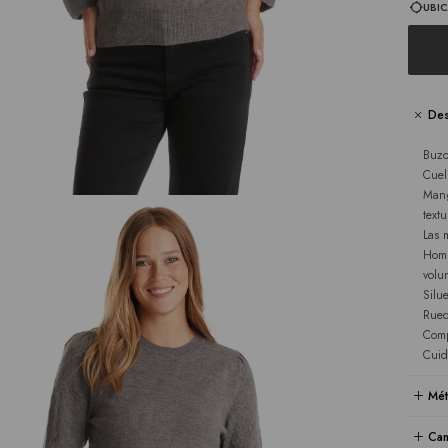
UBIC
Des
Buzo
Cuel
Mang
textu
Las 
Homb
volu
Silu
Rued
Comp
Cuid
Mét
Cam