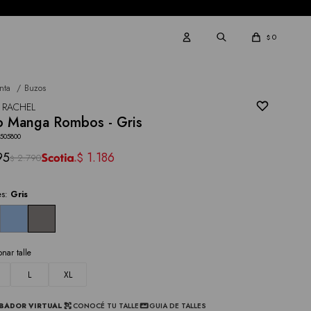
0
$
nta
Buzos
 RACHEL
o Manga Rombos - Gris
3505800
95
1.186
$
2.790
$
es:
Gris
onar talle
L
XL
BADOR VIRTUAL
CONOCÉ TU TALLE
GUIA DE TALLES