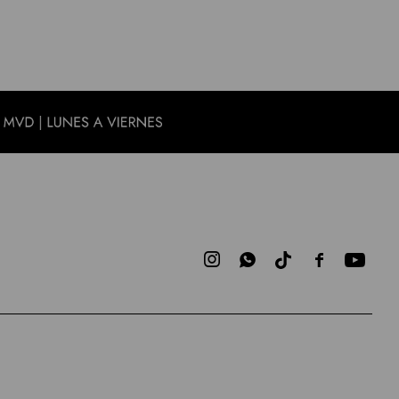


