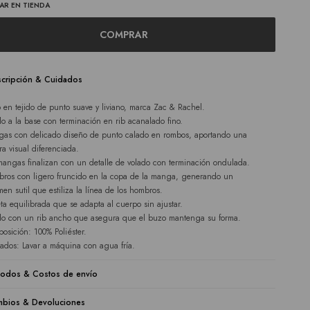
AR EN TIENDA
COMPRAR
cripción & Cuidados
 en tejido de punto suave y liviano, marca Zac & Rachel.
lo a la base con terminación en rib acanalado fino.
as con delicado diseño de punto calado en rombos, aportando una
ra visual diferenciada.
mangas finalizan con un detalle de volado con terminación ondulada.
ros con ligero fruncido en la copa de la manga, generando un
men sutil que estiliza la línea de los hombros.
eta equilibrada que se adapta al cuerpo sin ajustar.
o con un rib ancho que asegura que el buzo mantenga su forma.
osición: 100% Poliéster.
ados: Lavar a máquina con agua fría.
odos & Costos de envío
bios & Devoluciones