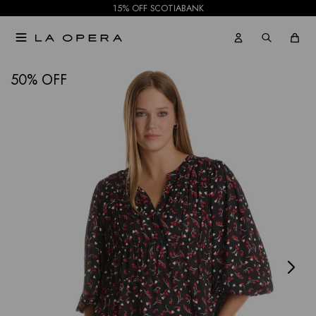
15% OFF SCOTIABANK

NOTIFICARME
50