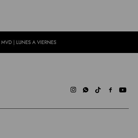


