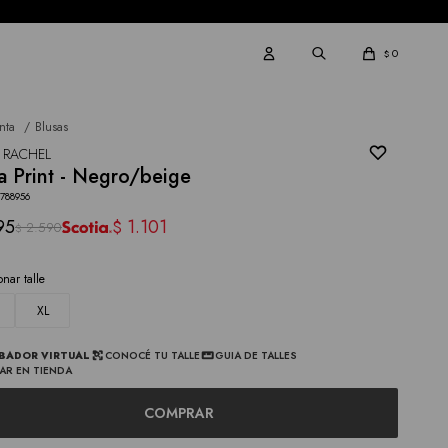
0
$
nta
Blusas
 RACHEL
a Print - Negro/beige
2788956
95
1.101
$
2.590
$
onar talle
XL
BADOR VIRTUAL
CONOCÉ TU TALLE
GUIA DE TALLES
AR EN TIENDA
COMPRAR