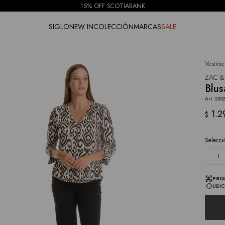
15% OFF SCOTIABANK
SIGLO
NEW IN
COLECCIÓN
MARCAS
SALE
Vestime
NOTIFICARME
ZAC &
Blus
233
1.2
$
Selecci
L
PRO
UBIC