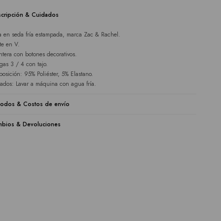
cripción & Cuidados
a en seda fría estampada, marca Zac & Rachel.
te en V.
ntera con botones decorativos.
as 3 / 4 con tajo.
osición: 95% Poliéster, 5% Elastano.
ados: Lavar a máquina con agua fría.
odos & Costos de envío
bios & Devoluciones