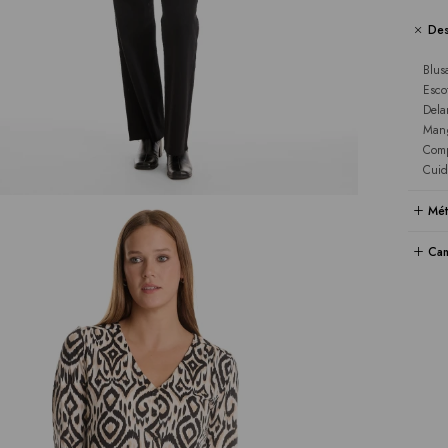
Des
Blus
Esco
Dela
Mang
Comp
Cuid
Mét
Cam