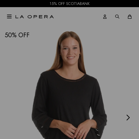
15% OFF SCOTIABANK

NOTIFICARME
50