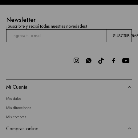
Newsletter
¡Suscribite y recibí todas nuestras novedades!
SUSCRIBIRM



Mi Cuenta
Mis datos
Mis direcciones
Mis compras
Compras online