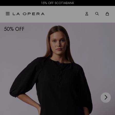
15% OFF SCOTIABANK

NOTIFICARME
50