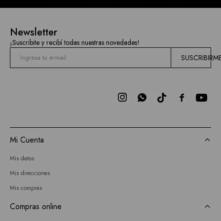
Newsletter
¡Suscribite y recibí todas nuestras novedades!
SUSCRIBIRM



Mi Cuenta
Mis datos
Mis direcciones
Mis compras
Compras online