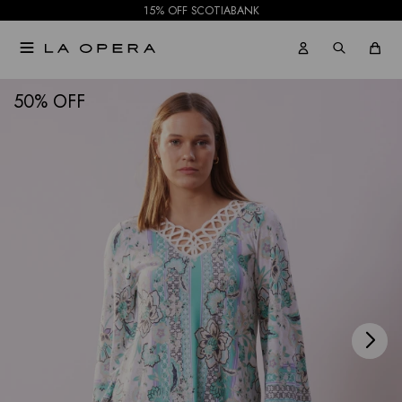
15% OFF SCOTIABANK

NOTIFICARME
50