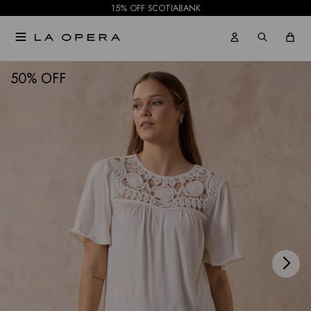
15% OFF SCOTIABANK

NOTIFICARME
50