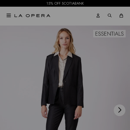
15% OFF SCOTIABANK

NOTIFICARME