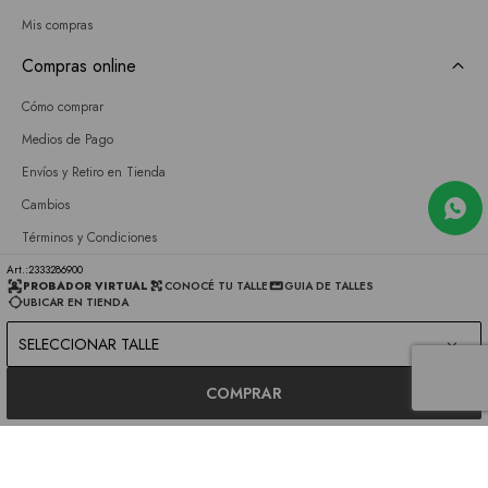
Mis compras
Compras online
Cómo comprar
Medios de Pago
Envíos y Retiro en Tienda
Cambios
Términos y Condiciones
GIFT CARD
2333286900
PROBADOR VIRTUAL
CONOCÉ TU TALLE
GUIA DE TALLES
UBICAR EN TIENDA
Empresa
SELECCIONAR TALLE
Sobre nosotros
Nuestras tiendas
COMPRAR
Únete a nuestro equipo
Contacto