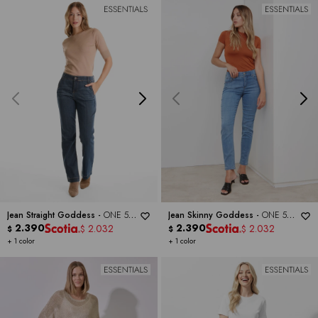
Jean Straight Goddess -
ONE 5
Jean Skinny Goddess -
ONE 5
ONE
2.390
ONE
2.390
2.032
2.032
$
$
$
$
+ 1 color
+ 1 color