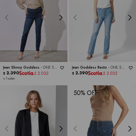
Jean Skinny Goddess -
ONE 5
Jean Goddess Recto -
ONE 5
ONE
2.390
ONE
2.390
2.032
2.032
$
$
$
$
+ 1 color
50