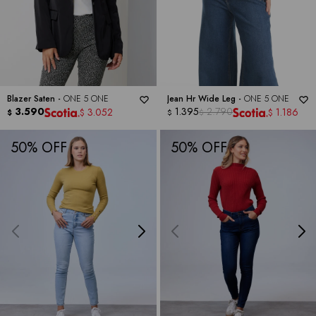
Blazer Saten -
ONE 5 ONE
Jean Hr Wide Leg -
ONE 5 ONE
3.590
1.395
2.790
3.052
1.186
$
$
$
$
$
50
50