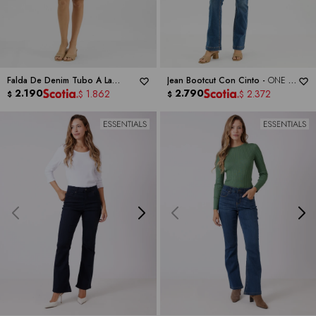
Falda De Denim Tubo A La
Jean Bootcut Con Cinto -
ONE 5
Rodilla -
2.190
ONE 5 ONE
ONE
2.790
1.862
2.372
$
$
$
$