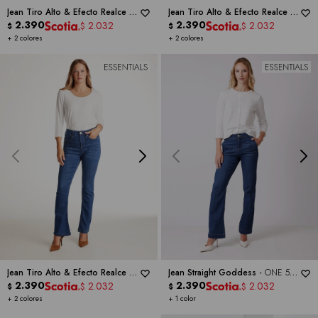
Jean Tiro Alto & Efecto Realce -
Jean Tiro Alto & Efecto Realce -
ONE 5 ONE
2.390
ONE 5 ONE
2.390
2.032
2.032
$
$
$
$
+ 2 colores
+ 2 colores
Jean Tiro Alto & Efecto Realce -
Jean Straight Goddess -
ONE 5
ONE 5 ONE
2.390
ONE
2.390
2.032
2.032
$
$
$
$
+ 2 colores
+ 1 color