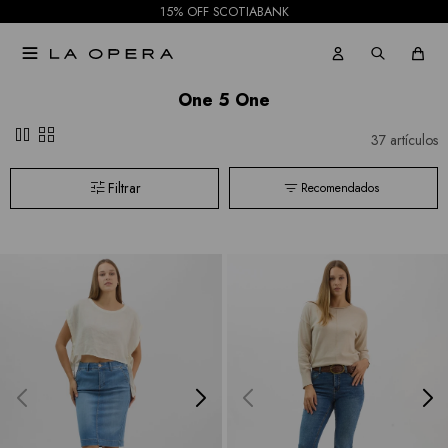
15% OFF SCOTIABANK

One 5 One
pause
grid_view
37 artículos
Recomendados