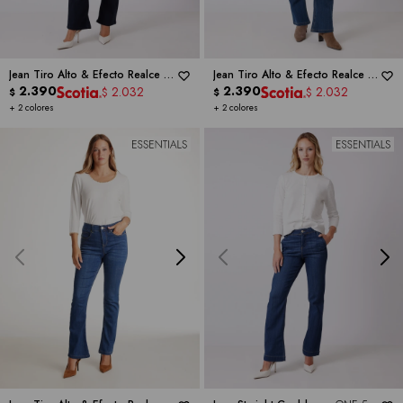
Jean Tiro Alto & Efecto Realce -
Jean Tiro Alto & Efecto Realce -
ONE 5 ONE
2.390
ONE 5 ONE
2.390
2.032
2.032
$
$
$
$
+ 2 colores
+ 2 colores