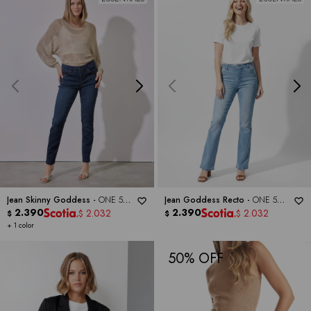
Jean Skinny Goddess -
ONE 5
Jean Goddess Recto -
ONE 5
ONE
2.390
ONE
2.390
2.032
2.032
$
$
$
$
+ 1 color
50