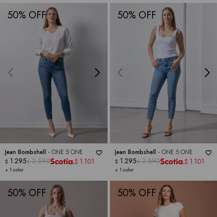
50
50
Jean Bombshell -
ONE 5 ONE
Jean Bombshell -
ONE 5 ONE
1.295
2.590
1.295
2.590
1.101
1.101
$
$
$
$
$
$
+ 1 color
+ 1 color
50
50