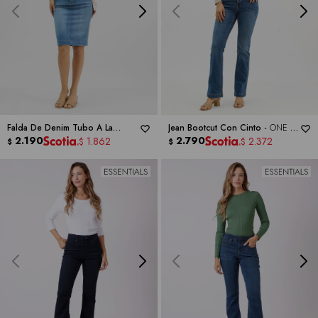
Falda De Denim Tubo A La
Jean Bootcut Con Cinto -
ONE 5
Rodilla -
2.190
ONE 5 ONE
ONE
2.790
1.862
2.372
$
$
$
$