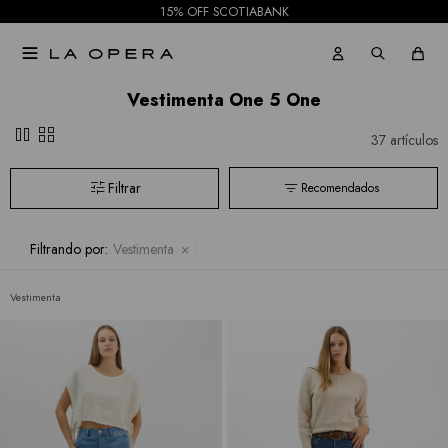
15% OFF SCOTIABANK

Vestimenta One 5 One
pause
grid_view
37 artículos
Recomendados
Filtrando por:
Vestimenta
Vestimenta