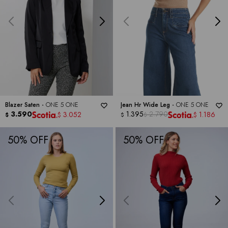
Blazer Saten -
ONE 5 ONE
Jean Hr Wide Leg -
ONE 5 ONE
3.590
1.395
2.790
3.052
1.186
$
$
$
$
$
50
50