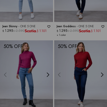
Jean Skinny -
ONE 5 ONE
Jean Goddess -
ONE 5 ONE
1.295
2.590
1.295
2.590
1.101
1.101
$
$
$
$
$
$
+ 1 color
50
50