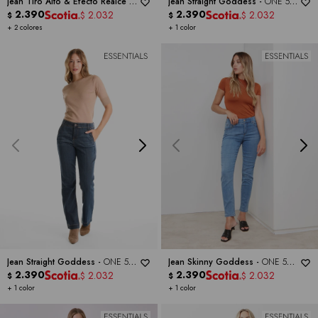
Jean Tiro Alto & Efecto Realce -
Jean Straight Goddess -
ONE 5
ONE 5 ONE
2.390
ONE
2.390
2.032
2.032
$
$
$
$
+ 2 colores
+ 1 color
Jean Straight Goddess -
ONE 5
Jean Skinny Goddess -
ONE 5
ONE
2.390
ONE
2.390
2.032
2.032
$
$
$
$
+ 1 color
+ 1 color