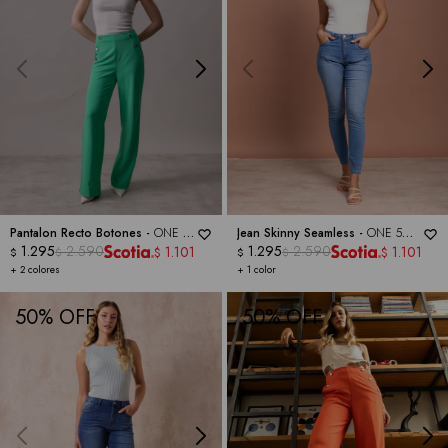
Pantalon Recto Botones -
ONE 5
Jean Skinny Seamless -
ONE 5
ONE
1.295
2.590
ONE
1.295
2.590
1.101
1.101
$
$
$
$
$
$
+ 2 colores
+ 1 color
50
50