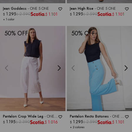
Jean Goddess -
ONE 5 ONE
Jean High Rise -
ONE 5 ONE
1.295
2.590
1.295
2.590
1.101
1.101
$
$
$
$
$
$
+ 1 color
50
50
Pantalon Crop Wide Leg -
ONE 5
Pantalon Recto Botones -
ONE 5
ONE
1.195
2.390
ONE
1.295
2.590
1.016
1.101
$
$
$
$
$
$
+ 2 colores