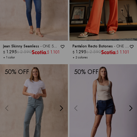
Jean Skinny Seamless -
ONE 5
Pantalon Recto Botones -
ONE 5
ONE
1.295
2.590
ONE
1.295
2.590
1.101
1.101
$
$
$
$
$
$
+ 1 color
+ 2 colores
50
50