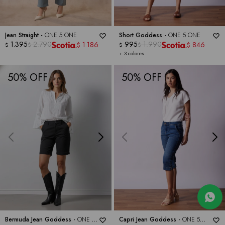
Jean Straight -
ONE 5 ONE
Short Goddess -
ONE 5 ONE
1.395
2.790
995
1.990
1.186
846
$
$
$
$
$
$
+ 3 colores
50
50
Bermuda Jean Goddess -
ONE 5
Capri Jean Goddess -
ONE 5