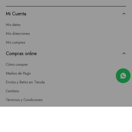
Mi Cuenta
Mis datos
Mis direcciones
Mis compras
Compras online
Cómo comprar
Medios de Pago
Envíos y Retiro en Tienda
Cambios
Términos y Condiciones
GIFT CARD
Empresa
Sobre nosotros