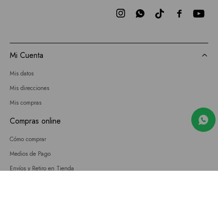



Mi Cuenta
Mis datos
Mis direcciones
Mis compras
Compras online
Cómo comprar
Medios de Pago
Envíos y Retiro en Tienda
Cambios
Términos y Condiciones
GIFT CARD