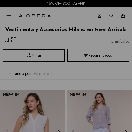
Pantalones
15% OFF SCOTIABANK
Royalty

Jeans
Collection
Vestimenta y Accesorios Milano en New Arrivals
Faldas
Sioni
pause
grid_view
2 artículos
Tash &
Shorts
Recomendados
Sophie
Mallas
Hidden
Filtrando por:
Milano
Current
Air
BCBGMAXAZRIA
Bebe
Todas