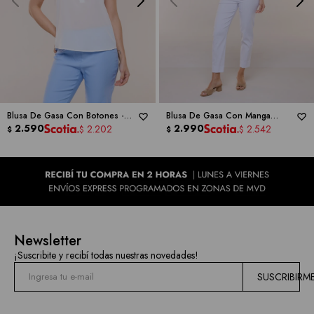
las
marcas
Blusa De Gasa Con Botones -
Blusa De Gasa Con Manga
MILANO
2.590
Abullonada -
2.990
MILANO
2.202
2.542
$
$
$
$
Newsletter
¡Suscribite y recibí todas nuestras novedades!
SUSCRIBIRM