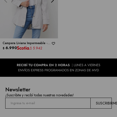
las
marcas
Campera Liviana Impermeable -
GALLERY
6.990
5.942
$
$
Newsletter
¡Suscribite y recibí todas nuestras novedades!
SUSCRIBIRM