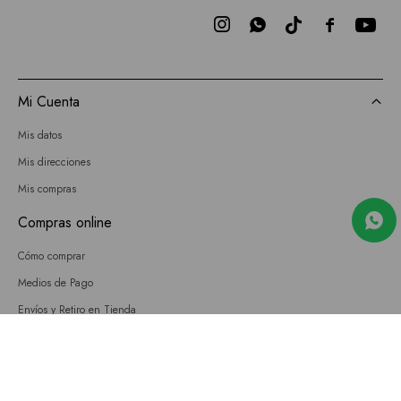



Mi Cuenta
Mis datos
Mis direcciones
Mis compras
Compras online
Cómo comprar
Medios de Pago
Envíos y Retiro en Tienda
Cambios
Términos y Condiciones
GIFT CARD