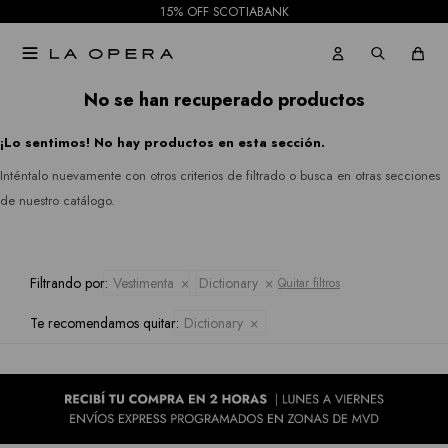
Julia
15% OFF SCOTIABANK
Gabardinas
Jeans
Jordan

Tapados
Republic
Faldas
No se han recuperado productos
Ruanas
Rio
¡Lo sentimos! No hay productos en esta sección.
Shorts
&
Inténtalo nuevamente con otros criterios de filtrado o busca en otras secciones
Kimonos
Mallas
de nuestro catálogo.
Rian
Pantalones
Royalty
Jeans
Filtrando por:
Vestimenta
Dictionary
Quitar filtros
Collection
Te recomendamos quitar:
Dictionary
Faldas
Sioni
Tash &
Shorts
Sophie
Mallas