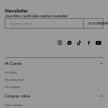
Hidden
Newsletter
Current
¡Suscribite y recibí todas nuestras novedades!
Air
SUSCRIBIRM
BCBGMAXAZRIA
Bebe



Todas
las
Mi Cuenta
marcas
Mis datos
Mis direcciones
Mis compras
Compras online
Cómo comprar