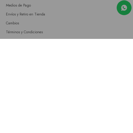
Medios de Pago
Envíos y Retiro en Tienda
Cambios
Términos y Condiciones
GIFT CARD
Empresa
Sobre nosotros
Nuestras tiendas
Únete a nuestro equipo
Contacto