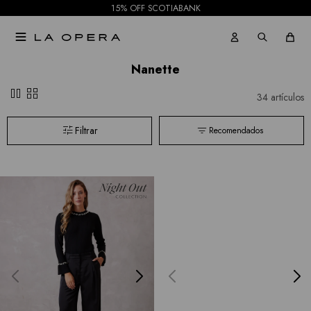
15% OFF SCOTIABANK

Nanette
pause
grid_view
34 artículos
Recomendados