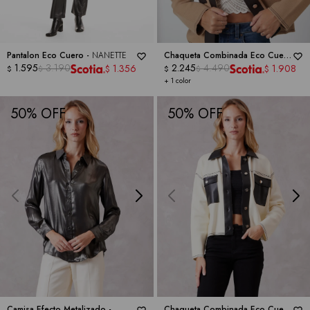
Pantalon Eco Cuero -
NANETTE
Chaqueta Combinada Eco Cuero
1.595
3.190
-
NANETTE
2.245
4.490
1.356
1.908
$
$
$
$
$
$
+ 1 color
50
50
Camisa Efecto Metalizado -
Chaqueta Combinada Eco Cuero