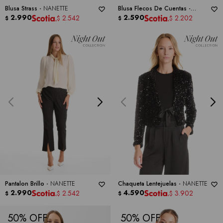
Blusa Strass -
NANETTE
Blusa Flecos De Cuentas -
2.990
NANETTE
2.590
2.542
2.202
$
$
$
$
Pantalon Brillo -
NANETTE
Chaqueta Lentejuelas -
NANETTE
2.990
4.590
2.542
3.902
$
$
$
$
50
50