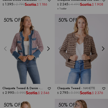
NANETTE
1.395
2.790
-
NANETTE
2.245
4.490
1.186
1.908
$
$
$
$
$
$
+ 1 color
50
50
Chaqueta Tweed & Denim -
Chaqueta Tweed -
NANETTE
NANETTE
2.995
5.990
2.795
5.590
2.546
2.376
$
$
$
$
$
$
50
50