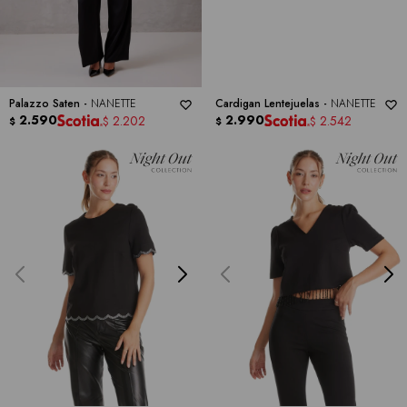
Palazzo Saten -
NANETTE
Cardigan Lentejuelas -
NANETTE
2.590
2.990
2.202
2.542
$
$
$
$