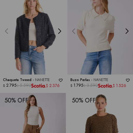
Chaqueta Tweed -
NANETTE
Buzo Perlas -
NANETTE
2.795
5.590
1.795
3.590
2.376
1.526
$
$
$
$
$
$
50
50