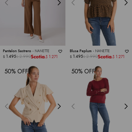
Pantalon Sastrero -
NANETTE
Blusa Peplum -
NANETTE
1.495
2.990
1.495
2.990
1.271
1.271
$
$
$
$
$
$
50
50