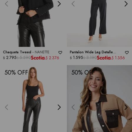
Chaqueta Tweed -
NANETTE
Pantalon Wide Leg Detalle
2.795
5.590
Trenzado -
1.595
3.190
NANETTE
2.376
1.356
$
$
$
$
$
$
50
50