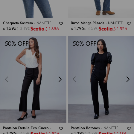
Chaqueta Sastrera -
NANETTE
Buzo Manga Plisada -
NANETTE
1.595
3.190
1.795
3.590
1.356
1.526
$
$
$
$
$
$
50
50
Pantalon Detalle Eco Cuero -
Pantalon Botones -
NANETTE
NANETTE
1.795
3.590
1.395
2.790
1.526
1.186
$
$
$
$