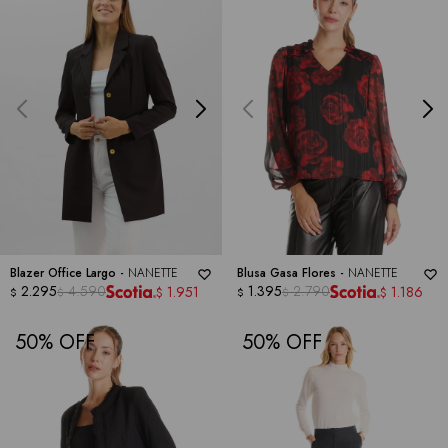
Blazer Office Largo -
NANETTE
Blusa Gasa Flores -
NANETTE
2.295
4.590
1.395
2.790
1.951
1.186
$
$
$
$
$
$
50
50