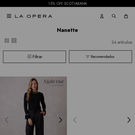
15% OFF SCOTIABANK

Nanette
pause
grid_view
34 artículos
Recomendados