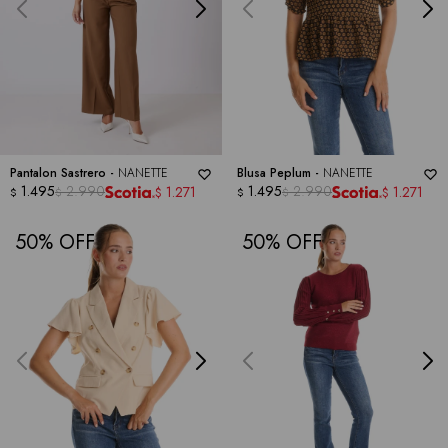
Pantalon Sastrero -
NANETTE
Blusa Peplum -
NANETTE
1.495
2.990
1.495
2.990
1.271
1.271
$
$
$
$
$
$
50
50