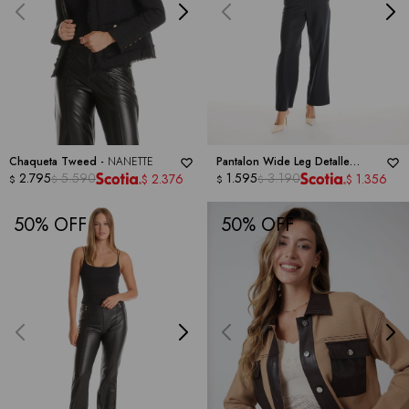
Chaqueta Tweed -
NANETTE
Pantalon Wide Leg Detalle
2.795
5.590
Trenzado -
1.595
3.190
NANETTE
2.376
1.356
$
$
$
$
$
$
50
50