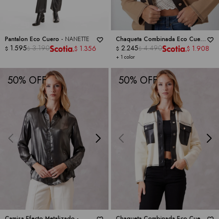
Pantalon Eco Cuero -
NANETTE
Chaqueta Combinada Eco Cuero
1.595
3.190
-
NANETTE
2.245
4.490
1.356
1.908
$
$
$
$
$
$
+ 1 color
50
50
Camisa Efecto Metalizado -
Chaqueta Combinada Eco Cuero