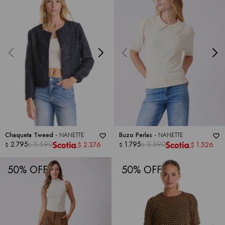
Chaqueta Tweed -
NANETTE
Buzo Perlas -
NANETTE
2.795
5.590
1.795
3.590
2.376
1.526
$
$
$
$
$
$
50
50