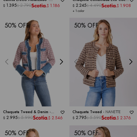
NANETTE
1.395
2.790
-
NANETTE
2.245
4.490
1.186
1.908
$
$
$
$
$
$
+ 1 color
50
50
Chaqueta Tweed & Denim -
Chaqueta Tweed -
NANETTE
NANETTE
2.995
5.990
2.795
5.590
2.546
2.376
$
$
$
$
$
$
50
50