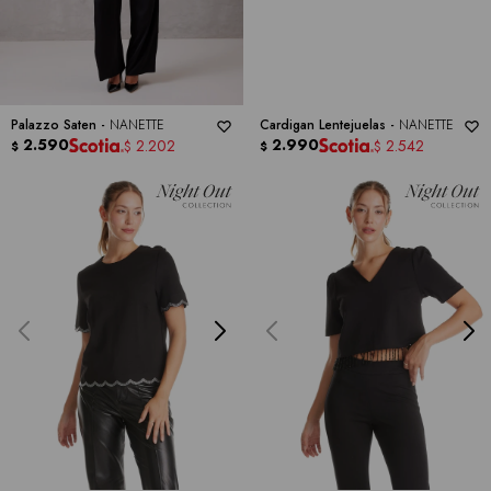
Palazzo Saten -
NANETTE
Cardigan Lentejuelas -
NANETTE
2.590
2.990
2.202
2.542
$
$
$
$