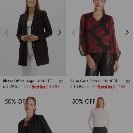
Blazer Office Largo -
NANETTE
Blusa Gasa Flores -
NANETTE
2.295
4.590
1.395
2.790
1.951
1.186
$
$
$
$
$
$
50
50