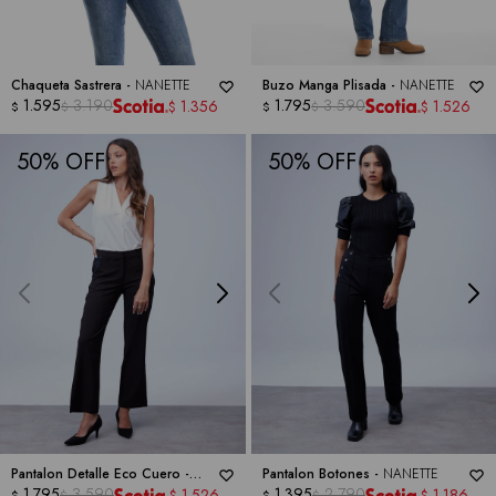
Chaqueta Sastrera -
NANETTE
Buzo Manga Plisada -
NANETTE
1.595
3.190
1.795
3.590
1.356
1.526
$
$
$
$
$
$
50
50
Pantalon Detalle Eco Cuero -
Pantalon Botones -
NANETTE
NANETTE
1.795
3.590
1.395
2.790
1.526
1.186
$
$
$
$